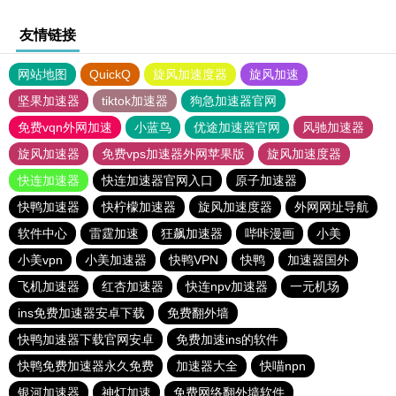
友情链接
网站地图
QuickQ
旋风加速度器
旋风加速
坚果加速器
tiktok加速器
狗急加速器官网
免费vqn外网加速
小蓝鸟
优途加速器官网
风驰加速器
旋风加速器
免费vps加速器外网苹果版
旋风加速度器
快连加速器
快连加速器官网入口
原子加速器
快鸭加速器
快柠檬加速器
旋风加速度器
外网网址导航
软件中心
雷霆加速
狂飙加速器
哔咔漫画
小美
小美vpn
小美加速器
快鸭VPN
快鸭
加速器国外
飞机加速器
红杏加速器
快连npv加速器
一元机场
ins免费加速器安卓下载
免费翻外墙
快鸭加速器下载官网安卓
免费加速ins的软件
快鸭免费加速器永久免费
加速器大全
快喵npn
银河加速器
神灯加速
免费网络翻外墙软件