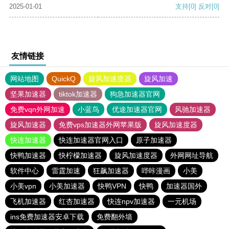
2025-01-01
支持
[0]
反对
[0]
友情链接
网站地图
QuickQ
旋风加速度器
旋风加速
坚果加速器
tiktok加速器
狗急加速器官网
免费vqn外网加速
小蓝鸟
优途加速器官网
风驰加速器
旋风加速器
免费vps加速器外网苹果版
旋风加速度器
快连加速器
快连加速器官网入口
原子加速器
快鸭加速器
快柠檬加速器
旋风加速度器
外网网址导航
软件中心
雷霆加速
狂飙加速器
哔咔漫画
小美
小美vpn
小美加速器
快鸭VPN
快鸭
加速器国外
飞机加速器
红杏加速器
快连npv加速器
一元机场
ins免费加速器安卓下载
免费翻外墙