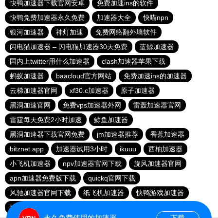
快鸭加速器下载官网安卓
免费加速ins的软件
快鸭免费加速器永久免费
加速器大全
快喵npn
银河加速器
神灯加速
免费网络翻外墙软件
闪电猫加速器 – 闪电猫加速器30天免费
蓝鲸加速器
国内上twitter用什么加速器
clash加速器苹果下载
蚂蚁加速器
baacloud官方网站
免费加速ins的加速器
云梯加速器官网
xf30.c加速器
原子加速器
黑洞加速官网
免费vps加速器外网
雷轰加速器官网
雷霆每天免费2小时加速
鲸鱼加速器
黑洞加速器下载官网免费
jm加速器推荐
香蕉加速器
bitznet.app
加速器试用3小时
ikuuu
西柚加速器
小飞机加速器
npv加速器官网下载
旋风加速器官网
apn加速器免费版下载
quickq官网下载
风驰加速器官网下载
纸飞机加速器
快鸭游戏加速器
快鸭梯子加速器
快鸭加速器下载官网苹果
永久免费使用的加速器
下载