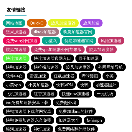
友情链接
网站地图
QuickQ
旋风加速度器
旋风加速
坚果加速器
tiktok加速器
狗急加速器官网
免费vqn外网加速
小蓝鸟
优途加速器官网
风驰加速器
旋风加速器
免费vps加速器外网苹果版
旋风加速度器
快连加速器
快连加速器官网入口
原子加速器
快鸭加速器
快柠檬加速器
旋风加速度器
外网网址导航
软件中心
雷霆加速
狂飙加速器
哔咔漫画
小美
小美vpn
小美加速器
快鸭VPN
快鸭
加速器国外
飞机加速器
红杏加速器
快连npv加速器
一元机场
ins免费加速器安卓下载
免费翻外墙
快鸭加速器下载官网安卓
免费加速ins的软件
快鸭免费加速器永久免费
加速器大全
快喵npn
银河加速器
神灯加速
免费网络翻外墙软件