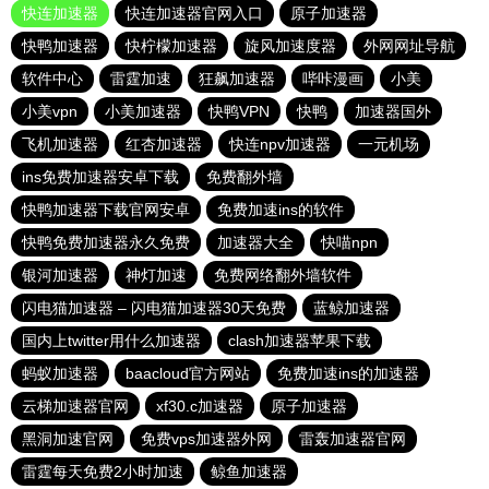
快连加速器
快连加速器官网入口
原子加速器
快鸭加速器
快柠檬加速器
旋风加速度器
外网网址导航
软件中心
雷霆加速
狂飙加速器
哔咔漫画
小美
小美vpn
小美加速器
快鸭VPN
快鸭
加速器国外
飞机加速器
红杏加速器
快连npv加速器
一元机场
ins免费加速器安卓下载
免费翻外墙
快鸭加速器下载官网安卓
免费加速ins的软件
快鸭免费加速器永久免费
加速器大全
快喵npn
银河加速器
神灯加速
免费网络翻外墙软件
闪电猫加速器 – 闪电猫加速器30天免费
蓝鲸加速器
国内上twitter用什么加速器
clash加速器苹果下载
蚂蚁加速器
baacloud官方网站
免费加速ins的加速器
云梯加速器官网
xf30.c加速器
原子加速器
黑洞加速官网
免费vps加速器外网
雷轰加速器官网
雷霆每天免费2小时加速
鲸鱼加速器