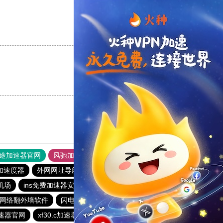
支持
[0]
反对
[0]
支持
[0]
反对
[0]
途加速器官网
风驰加速器
旋风加速器
加速度器
外网网址导航
软件中心
雷霆加速
狂飙加速器
机场
ins免费加速器安卓下载
免费翻外墙
网络翻外墙软件
闪电猫加速器 – 闪电猫加速器30天免费
速器官网
xf30.c加速器
原子加速器
黑洞加速官网