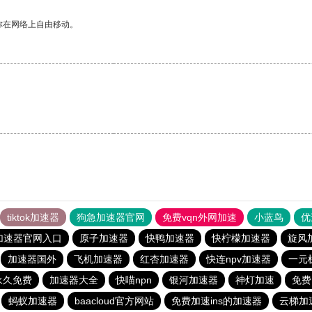
你在网络上自由移动。
tiktok加速器
狗急加速器官网
免费vqn外网加速
小蓝鸟
优
加速器官网入口
原子加速器
快鸭加速器
快柠檬加速器
旋风
加速器国外
飞机加速器
红杏加速器
快连npv加速器
一元
永久免费
加速器大全
快喵npn
银河加速器
神灯加速
免费
蚂蚁加速器
baacloud官方网站
免费加速ins的加速器
云梯加