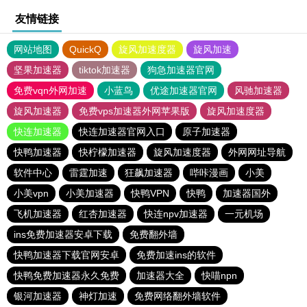
友情链接
网站地图
QuickQ
旋风加速度器
旋风加速
坚果加速器
tiktok加速器
狗急加速器官网
免费vqn外网加速
小蓝鸟
优途加速器官网
风驰加速器
旋风加速器
免费vps加速器外网苹果版
旋风加速度器
快连加速器
快连加速器官网入口
原子加速器
快鸭加速器
快柠檬加速器
旋风加速度器
外网网址导航
软件中心
雷霆加速
狂飙加速器
哔咔漫画
小美
小美vpn
小美加速器
快鸭VPN
快鸭
加速器国外
飞机加速器
红杏加速器
快连npv加速器
一元机场
ins免费加速器安卓下载
免费翻外墙
快鸭加速器下载官网安卓
免费加速ins的软件
快鸭免费加速器永久免费
加速器大全
快喵npn
银河加速器
神灯加速
免费网络翻外墙软件