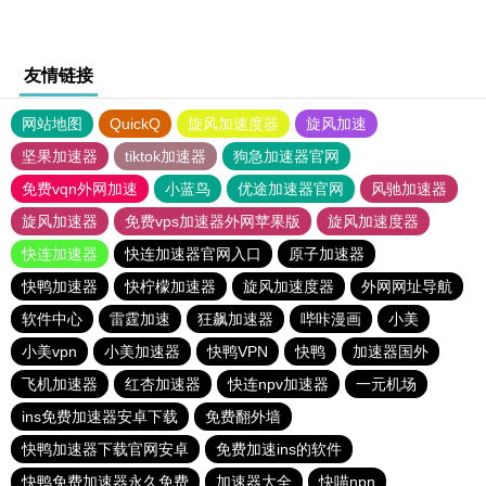
友情链接
网站地图
QuickQ
旋风加速度器
旋风加速
坚果加速器
tiktok加速器
狗急加速器官网
免费vqn外网加速
小蓝鸟
优途加速器官网
风驰加速器
旋风加速器
免费vps加速器外网苹果版
旋风加速度器
快连加速器
快连加速器官网入口
原子加速器
快鸭加速器
快柠檬加速器
旋风加速度器
外网网址导航
软件中心
雷霆加速
狂飙加速器
哔咔漫画
小美
小美vpn
小美加速器
快鸭VPN
快鸭
加速器国外
飞机加速器
红杏加速器
快连npv加速器
一元机场
ins免费加速器安卓下载
免费翻外墙
快鸭加速器下载官网安卓
免费加速ins的软件
快鸭免费加速器永久免费
加速器大全
快喵npn