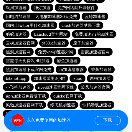
银河加速器
神灯加速
免费网络翻外墙软件
闪电猫加速器 – 闪电猫加速器30天免费
蓝鲸加速器
国内上twitter用什么加速器
clash加速器苹果下载
蚂蚁加速器
baacloud官方网站
免费加速ins的加速器
云梯加速器官网
xf30.c加速器
原子加速器
黑洞加速官网
免费vps加速器外网
雷轰加速器官网
雷霆每天免费2小时加速
鲸鱼加速器
黑洞加速器下载官网免费
jm加速器推荐
香蕉加速器
bitznet.app
加速器试用3小时
ikuuu
西柚加速器
小飞机加速器
npv加速器官网下载
旋风加速器官网
apn加速器免费版下载
quickq官网下载
风驰加速器官网下载
纸飞机加速器
快鸭游戏加速器
快鸭梯子加速器
快鸭加速器下载官网苹果
永久免费使用的加速器
下载
0.019219s
首页
安卓
苹果
排行
推荐