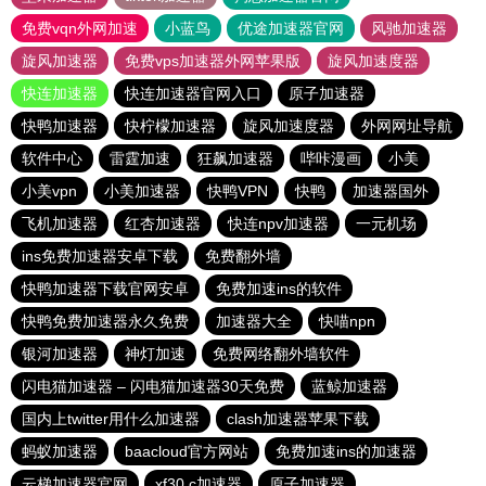
免费vqn外网加速
小蓝鸟
优途加速器官网
风驰加速器
旋风加速器
免费vps加速器外网苹果版
旋风加速度器
快连加速器
快连加速器官网入口
原子加速器
快鸭加速器
快柠檬加速器
旋风加速度器
外网网址导航
软件中心
雷霆加速
狂飙加速器
哔咔漫画
小美
小美vpn
小美加速器
快鸭VPN
快鸭
加速器国外
飞机加速器
红杏加速器
快连npv加速器
一元机场
ins免费加速器安卓下载
免费翻外墙
快鸭加速器下载官网安卓
免费加速ins的软件
快鸭免费加速器永久免费
加速器大全
快喵npn
银河加速器
神灯加速
免费网络翻外墙软件
闪电猫加速器 – 闪电猫加速器30天免费
蓝鲸加速器
国内上twitter用什么加速器
clash加速器苹果下载
蚂蚁加速器
baacloud官方网站
免费加速ins的加速器
云梯加速器官网
xf30.c加速器
原子加速器