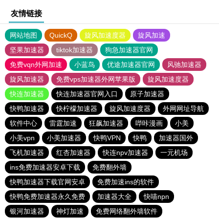
友情链接
网站地图
QuickQ
旋风加速度器
旋风加速
坚果加速器
tiktok加速器
狗急加速器官网
免费vqn外网加速
小蓝鸟
优途加速器官网
风驰加速器
旋风加速器
免费vps加速器外网苹果版
旋风加速度器
快连加速器
快连加速器官网入口
原子加速器
快鸭加速器
快柠檬加速器
旋风加速度器
外网网址导航
软件中心
雷霆加速
狂飙加速器
哔咔漫画
小美
小美vpn
小美加速器
快鸭VPN
快鸭
加速器国外
飞机加速器
红杏加速器
快连npv加速器
一元机场
ins免费加速器安卓下载
免费翻外墙
快鸭加速器下载官网安卓
免费加速ins的软件
快鸭免费加速器永久免费
加速器大全
快喵npn
银河加速器
神灯加速
免费网络翻外墙软件